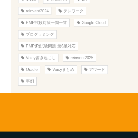
reinvent2024
テレワーク
PMP試験対策一問一答
Google Cloud
プログラミング
PMP(R)試験問題 第6版対応
Voicy書き起こし
reinvent2025
Oracle
Voicyまとめ
アワード
事例