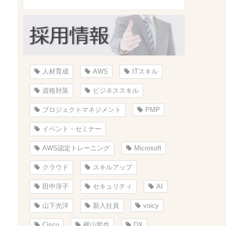
人材育成
AWS
ITスキル
資格対策
ビジネススキル
プロジェクトマネジメント
PMP
イベント・セミナー
AWS認定トレーニング
Microsoft
クラウド
スキルアップ
田中淳子
セキュリティ
AI
山下光洋
新入社員
voicy
Cisco
横山哲也
DX