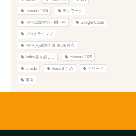
reinvent2024
テレワーク
PMP試験対策一問一答
Google Cloud
プログラミング
PMP(R)試験問題 第6版対応
Voicy書き起こし
reinvent2025
Oracle
Voicyまとめ
アワード
事例