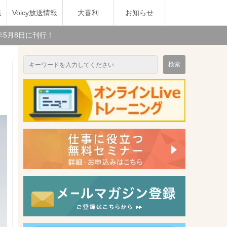
集
Voicy放送情報
大喜利
お知らせ
年5月8日に刊行！