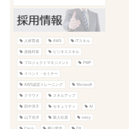
人材育成
AWS
ITスキル
資格対策
ビジネススキル
プロジェクトマネジメント
PMP
イベント・セミナー
AWS認定トレーニング
Microsoft
クラウド
スキルアップ
田中淳子
セキュリティ
AI
山下光洋
新入社員
voicy
Cisco
横山哲也
DX