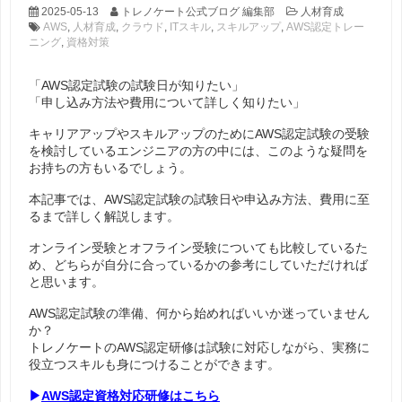
2025-05-13
トレノケート公式ブログ 編集部
人材育成
AWS
,
人材育成
,
クラウド
,
ITスキル
,
スキルアップ
,
AWS認定トレー
ニング
,
資格対策
「AWS認定試験の試験日が知りたい」
「申し込み方法や費用について詳しく知りたい」
キャリアアップやスキルアップのためにAWS認定試験の受験
を検討しているエンジニアの方の中には、このような疑問を
お持ちの方もいるでしょう。
本記事では、AWS認定試験の試験日や申込み方法、費用に至
るまで詳しく解説します。
オンライン受験とオフライン受験についても比較しているた
め、どちらが自分に合っているかの参考にしていただければ
と思います。
AWS認定試験の準備、何から始めればいいか迷っていません
か？
トレノケートのAWS認定研修は試験に対応しながら、実務に
役立つスキルも身につけることができます。
▶
AWS認定資格対応研修はこちら