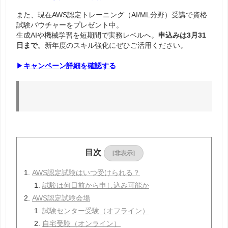
また、現在AWS認定トレーニング（AI/ML分野）受講で資格
試験バウチャーをプレゼント中。
生成AIや機械学習を短期間で実務レベルへ。
申込みは3月31
日まで
。新年度のスキル強化にぜひご活用ください。
▶
キャンペーン詳細を確認する
目次
[非表示]
AWS認定試験はいつ受けられる？
試験は何日前から申し込み可能か
AWS認定試験会場
試験センター受験（オフライン）
自宅受験（オンライン）