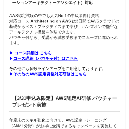
ーションアーキテクトーアソシエイト）対応
AWS認定試験の中でも人気No.1の中級者向け資格。
対応コース
Architecting on AWS
は3日間でAWSクラウドの
基礎からベストプラクティスまで学び、ハンズオンで堅牢な
アーキテクチャ構築を体験できます。
バウチャ付なら、受講から試験受験までスムーズに進められ
ます。
▶
コース詳細は
こちら
▶
コース詳細（バウチャ付）はこちら
その他にも多数ラインアップをご用意しております。
▶
その他のAWS認定資格対応研修はこちら
【3/31申込み限定】AWS認定AI研修 バウチャー
プレゼント実施
年度末のスキル強化に向けて、AWS認定トレーニング
（AI/ML分野）がお得に受講できるキャンペーンを実施して