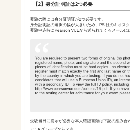
【2】身分証明証は2つ必要
受験の際には身分証明証が2つ必要です。
身分証明証の選択の幅が大きいため、PSI社のキオス
受験申込時にPearson VUEから送られてくるメー
You are required to present two forms of original (no ph
registered name, photo, and signature and the second wi
pieces of identification must be hard copies - no electro
register must match exactly the first and last name on 
by the country in which you are testing. If you do not ha
candidates that will use a European Union ID), an Interna
with a secondary ID. To view the full ID policy, including 
http://www.pearsonvue.com/policies/1S.pdf. If you have 
to the testing center for admittance for your exam ple
受験当日に提示が必要な本人確認書類は下記の組み合わ
(1) A グループから 2 点