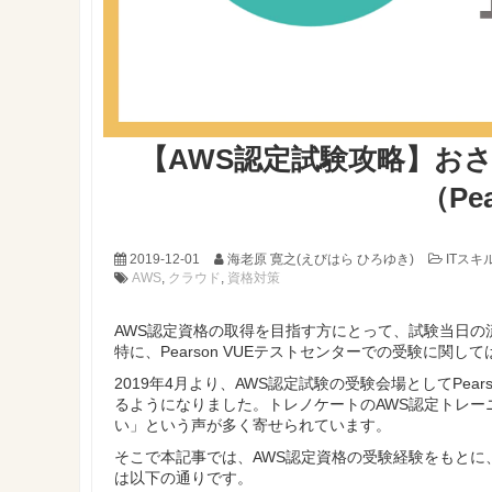
【AWS認定試験攻略】お
（Pe
2019-12-01
海老原 寛之(えびはら ひろゆき)
ITスキ
AWS
,
クラウド
,
資格対策
AWS認定資格の取得を目指す方にとって、
試験当日の
特に、Pearson VUEテストセンターでの受験
に関して
2019年4月より、AWS認定試験の受験会場としてPea
るようになりました。トレノケートのAWS認定トレ
い」という声が多く寄せられています。
そこで本記事では、AWS認定資格の受験経験をもとに
は以下の通りです。