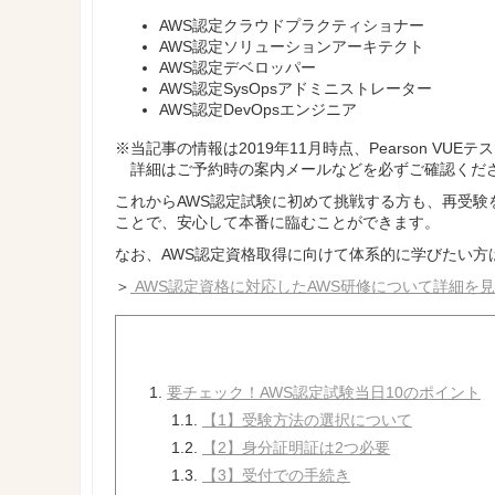
AWS認定クラウドプラクティショナー
AWS認定ソリューションアーキテクト
AWS認定デベロッパー
AWS認定SysOpsアドミニストレーター
AWS認定DevOpsエンジニア
※当記事の情報は2019年11月時点、Pearson V
詳細はご予約時の案内メールなどを必ずご確認くだ
これからAWS認定試験に初めて挑戦する方も、再受験
ことで、安心して本番に臨むことができます。
なお、
AWS認定資格取得に向けて体系的に学びたい方
＞
AWS認定資格に対応したAWS研修について詳細を
1.
要チェック！AWS認定試験当日10のポイント
1.1.
【1】受験方法の選択について
1.2.
【2】身分証明証は2つ必要
1.3.
【3】受付での手続き