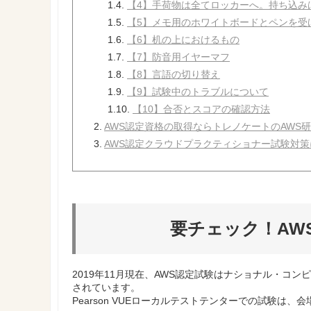
1.4.
【4】手荷物は全てロッカーへ。持ち込み
1.5.
【5】メモ用のホワイトボードとペンを受
1.6.
【6】机の上におけるもの
1.7.
【7】防音用イヤーマフ
1.8.
【8】言語の切り替え
1.9.
【9】試験中のトラブルについて
1.10.
【10】合否とスコアの確認方法
2.
AWS認定資格の取得ならトレノケートのAWS
3.
AWS認定クラウドプラクティショナー試験対
要チェック！AW
2019年11月現在、AWS認定試験はナショナル・コンピュ
されています。
Pearson VUEローカルテストテンターでの試験は