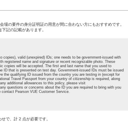
ク会場の要件の身分証明証の用意が間に合わない方にもおすすめです。
ルには下記の記載があります。
oto copies), valid (unexpired) IDs; one needs to be government-issued with
th registered name and signature or recent recognizable photo. These
nic copies will be accepted. The first and last name that you used to
the ID that is presented on test day. Government-issued IDs must be issued
ve the qualifying ID issued from the country you are testing in (except for
tional Travel Passport from your country of citizenship is required, along
any additional allowances to this policy, please visit
any questions or concerns about the ID you are required to bring with you
ase contact Pearson VUE Customer Service.
せで、計 2 点が必要です。