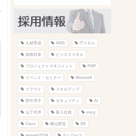
人材育成
AWS
ITスキル
資格対策
ビジネススキル
プロジェクトマネジメント
PMP
イベント・セミナー
Microsoft
クラウド
スキルアップ
田中淳子
セキュリティ
AI
山下光洋
新入社員
voicy
Cisco
横山哲也
DX
reinvent2024
テレワーク