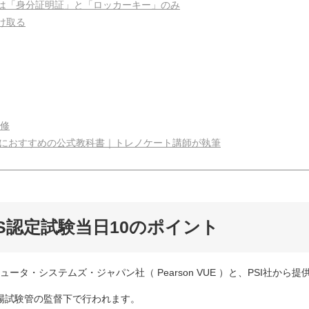
は「身分証明証」と「ロッカーキー」のみ
け取る
研修
策におすすめの公式教科書｜トレノケート講師が執筆
S認定試験当日10のポイント
ータ・システムズ・ジャパン社（ Pearson VUE ）と、PSI社から提
、会場試験管の監督下で行われます。