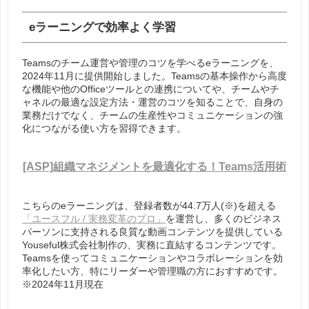
eラーニングで効率よく学習
Teamsのチーム運営や管理のコツを学べるeラーニングを、
2024年11月に提供開始しました。Teamsの基本操作から高度
な機能や他のOfficeツールとの連携についてや、チームやチ
ャネルの最適な設定方法・運営のコツを知ることで、自身の
業務だけでなく、チームの生産性やコミュニケーションの強
化につながる使い方を習得できます。
[ASP]組織マネジメントを最適化する！Teams活用術
こちらのeラーニングは、登録者数が44.7万人(※)を超える
「ユースフル / 実務変革のプロ」
を運営し、多くのビジネス
パーソンに支持される良質な動画コンテンツを提供している
Youseful株式会社制作の、実務に直結するコンテンツです。
Teamsを使ってコミュニケーションやコラボレーションを効
率化したい方、特にリーダーや管理職の方におすすめです。
※2024年11月現在