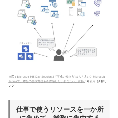
※図：
Microsoft 365 Day Session 2「平成の働き方”はもう古い?! Microsoft
Teamsで、本当の働き方改革を体感したいあなたへ」資料
より引用（外部リ
ンク）
仕事で使うリソースを一か所