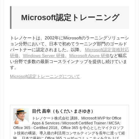
Microsoft
認定トレーニング
トレノケートは、2002年に
Microsoft
のラーニングソリューシ
ョン分野において、日本で初めてラーニング部門のゴールド
パートナーに認定されました。以降、
Microsoft認定資格対応
研修
、
Windows Server 研修
、
Microsoft Azure 研修
など幅広
い分野で多数の最新コースラインナップを提供し続けていま
す。
Microsoft認定トレーニングについて
目代 昌幸（もくだい まさゆき）
トレノケート株式会社 講師。Microsoft MVP for Office
Apps & Services / Microsoft Certified Trainer / MCSA:
Office 365 - Certified 2018。Office 365 を中心としたマイクロソフ
ト技術の構築、導入後の利活用コンサルティングを長年に渡って経
験。 日本で最初に Office 365 ユーザーコミュニティを立ち上げ、