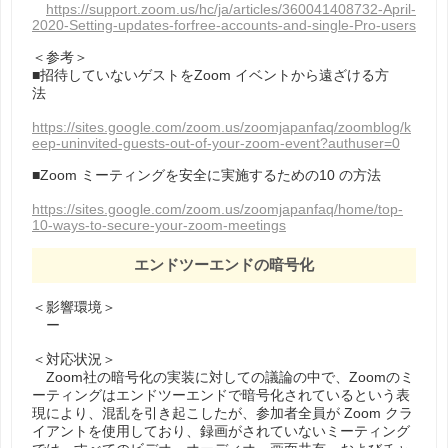
https://support.zoom.us/hc/ja/articles/360041408732-April-
2020-Setting-updates-forfree-accounts-and-single-Pro-users
＜参考＞
■招待していないゲストをZoom イベントから遠ざける⽅
法
https://sites.google.com/zoom.us/zoomjapanfaq/zoomblog/k
eep-uninvited-guests-out-of-your-zoom-event?authuser=0
■Zoom ミーティングを安全に実施するための10 の⽅法
https://sites.google.com/zoom.us/zoomjapanfaq/home/top-
10-ways-to-secure-your-zoom-meetings
エンドツーエンドの暗号化
＜影響環境＞
ー
＜対応状況＞
Zoom社の暗号化の実装に対しての議論の中で、Zoomのミ
ーティングはエンドツーエンドで暗号化されているという表
現により、混乱を引き起こしたが、参加者全員が Zoom クラ
イアントを使用しており、録画がされていないミーティング