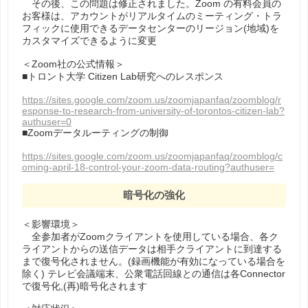
その後、この問題は修正されました。Zoom の有料会員の
お客様は、アカウントがリアルタイムのミーティング・トラ
フィックに使⽤できるデータセンターのリージョン(地域)を
カスタマイズできるように変更
＜Zoom社の公式情報＞
■トロント大学 Citizen Lab研究へのレスポンス
https://sites.google.com/zoom.us/zoomjapanfaq/zoomblog/r
esponse-to-research-from-university-of-torontos-citizen-lab?
authuser=0
■Zoomデータルーティングの制御
https://sites.google.com/zoom.us/zoomjapanfaq/zoomblog/c
oming-april-18-control-your-zoom-data-routing?authuser=
暗号化の強化
＜影響環境＞
全参加者がZoomクライアントを使用している場合、各ク
ライアントからの送信データは相手クライアントに到達する
まで復号化されません。(録画機能が有効になっている場合を
除く) テレビ会議端末、公衆電話回線との通信は各Connector
で復号化,(再)暗号化されます