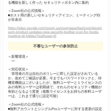
る機能を新しく作った セキュリティボタン内に集約
＜Zoom社の公式情報＞
■ホスト用の新しいセキュリティアイコン、ミーティングID
が非表示
https://sites.google.com/zoom.us/zoomjapanfaq/zoomblog/z
oom-product-updates-new-security-toolbar-icon-for-hosts-
meeting-id-hidden?authuser=0
不審なユーザーの参加防⽌
＜影響環境＞
ー
＜対応状況＞
管理者の⽅は⾃社のポリシーに即した設定がされている
か、改めてご確認が必要。今までもパスワードロックと、待
機室機能はございましたが、無料ユーザーと１ライセンスの
みの有料ユーザーは初期値で、それらのセキュリティ機能が
有効となるよう変更（複数ライセンスをお持ちの有料ユーザ
ーは、これまで通りに設定可能）
＜Zoom社の公式情報＞
■無料アカウントとシングルProユーザーに対する更新の設定