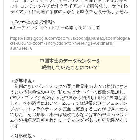
では、すべてのビデオ、オーディオ、画面共有、およびチャ
ット コンテンツを送信側クライアントで暗号化し、受信側ク
ライアントに到達する前のいかなる時点でも復号化しません
＜Zoom社の公式情報＞
■ミーティング・ウェビナーの暗号化について
https://sites.google.com/zoom.us/zoomjapanfaq/zoomblog/fa
cts-around-zoom-encryption-for-meetings-webinars?
authuser=0
中国本⼟のデータセンターを
経由していたことについて
＜影響環境＞
前例のないパンデミックの間に世界中の⼈々の助けになろ
うという緊急性の中で、私たちはサーバーの容量を追加し、
(アウトブレイクが始まった中国から開始し)迅速に展開しま
した。その過程において、Zoom では通常のジオフェンシン
グのベストプラクティスを完全に実施することができません
でした。その結果、本来は接続できないはずの中国のシステ
ムへの接続が許可されたミーティングがあった可能性があり
ます
＜対応状況＞