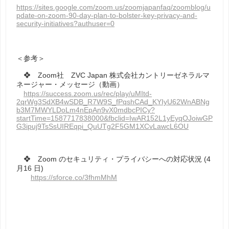
https://sites.google.com/zoom.us/zoomjapanfaq/zoomblog/u
pdate-on-zoom-90-day-plan-to-bolster-key-privacy-and-
security-initiatives?authuser=0
＜参考＞
❖ Zoom社 ZVC Japan 株式会社カントリーゼネラルマ
ネージャー・メッセージ（動画）
https://success.zoom.us/rec/play/uMItd-
2qrWg3SdXB4wSDB_R7W9S_fPqshCAd_KYIyU62WnABNg
b3M7MWYLDoLm4nEpAn9vX0mdbcPICy?
startTime=1587717838000&fbclid=IwAR152L1yEyqOJoiwGP
G3ipuj9TsSsUIREqpi_QuUTg2F5GM1XCvLawcL6OU
❖ Zoom のセキュリティ・プライバシーへの対応状況 (4
⽉16 ⽇)
https://sforce.co/3fhmMhM