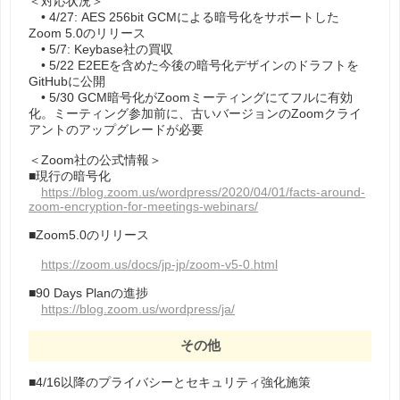
＜対応状況＞
• 4/27: AES 256bit GCMによる暗号化をサポートした
Zoom 5.0のリリース
• 5/7: Keybase社の買収
• 5/22 E2EEを含めた今後の暗号化デザインのドラフトを
GitHubに公開
• 5/30 GCM暗号化がZoomミーティングにてフルに有効
化。ミーティング参加前に、古いバージョンのZoomクライ
アントのアップグレードが必要
＜Zoom社の公式情報＞
■現行の暗号化
https://blog.zoom.us/wordpress/2020/04/01/facts-around-
zoom-encryption-for-meetings-webinars/
■Zoom5.0のリリース
https://zoom.us/docs/jp-jp/zoom-v5-0.html
■90 Days Planの進捗
https://blog.zoom.us/wordpress/ja/
その他
■4/16以降のプライバシーとセキュリティ強化施策