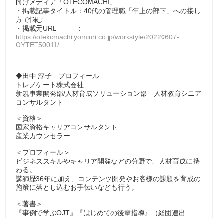
向けメディア「OTECOMACHI」
・掲載記事タイトル：40代の管理職「年上の部下」への接し
方で悩む
・掲載元URL ：
https://otekomachi.yomiuri.co.jp/workstyle/20220607-
OYTET50011/
◆田中 淳子 プロフィール
トレノケート株式会社
新規事業開発部/人材育成ソリューション部 人材教育シニア
コンサルタント
＜資格＞
国家資格キャリアコンサルタント
産業カウンセラー
＜プロフィール＞
ビジネススキルやキャリア開発などの分野で、人材育成に携
わる。
講師歴36年に加え、コンテンツ開発やお客様の課題を育成の
施策に落とし込むお手伝いなども行う。
＜著書＞
『事例で学ぶOJT』『はじめての後輩指導』（経団連出