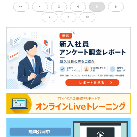
<<
<
3
4
5
6
7
>
>>