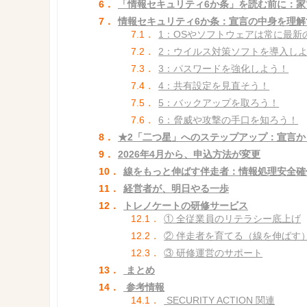
6．
「情報セキュリティ6か条」を読む前に：家
7．
情報セキュリティ6か条：宣言の中身を理解
7.1．
1：OSやソフトウェアは常に最新
7.2．
2：ウイルス対策ソフトを導入し
7.3．
3：パスワードを強化しよう！
7.4．
4：共有設定を見直そう！
7.5．
5：バックアップを取ろう！
7.6．
6：脅威や攻撃の手口を知ろう！
8．
★2「二つ星」へのステップアップ：宣言か
9．
2026年4月から、申込方法が変更
10．
線をもっと伸ばす伴走者：情報処理安全確
11．
経営者が、明日やる一歩
12．
トレノケートの研修サービス
12.1．
① 全従業員のリテラシー底上げ
12.2．
② 伴走者を育てる（線を伸ばす
12.3．
③ 研修運営のサポート
13．
まとめ
14．
参考情報
14.1．
SECURITY ACTION 関連