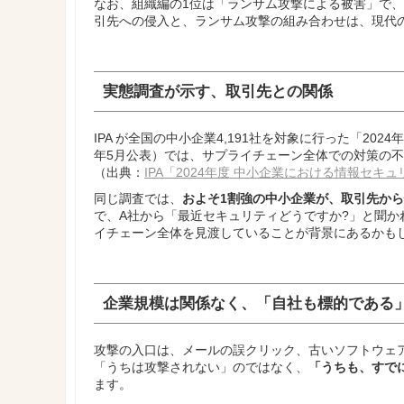
なお、組織編の1位は「ランサム攻撃による被害」で、
引先への侵入と、ランサム攻撃の組み合わせは、現代
実態調査が示す、取引先との関係
IPA が全国の中小企業4,191社を対象に行った「20
年5月公表）では、サプライチェーン全体での対策の
（出典：
IPA「2024年度 中小企業における情報セ
同じ調査では、
およそ1割強の中小企業が、取引先か
で、A社から「最近セキュリティどうですか?」と聞
イチェーン全体を見渡していることが背景にあるかも
企業規模は関係なく、「自社も標的である
攻撃の入口は、メールの誤クリック、古いソフトウェ
「うちは攻撃されない」のではなく、
「うちも、すで
ます。