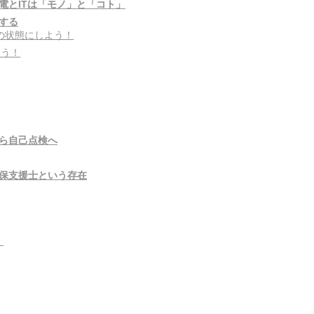
電とITは「モノ」と「コト」
する
の状態にしよう！
よう！
ら自己点検へ
保支援士という存在
）