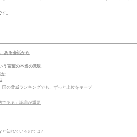
です。
た、ある会話から
」という言葉の本当の意味
のか
ぶ
、国の脅威ランキングでも、ずっと上位をキープ
的である」認識が重要
など知れているのでは?」