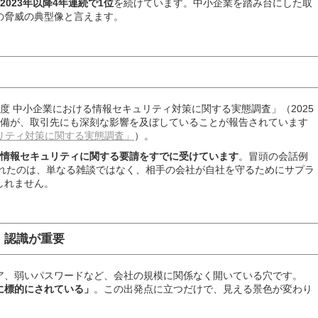
2023年以降4年連続で1位
を続けています。中小企業を踏み台にした取
の脅威の典型像と言えます。
24年度 中小企業における情報セキュリティ対策に関する実態調査」（2025
不備が、取引先にも深刻な影響を及ぼしていることが報告されています
キュリティ対策に関する実態調査」
）。
ら情報セキュリティに関する要請をすでに受けています
。冒頭の会話例
かれたのは、単なる雑談ではなく、相手の会社が自社を守るためにサプラ
しれません。
」認識が重要
ア、弱いパスワードなど、会社の規模に関係なく開いている穴です。
に標的にされている」
。この出発点に立つだけで、見える景色が変わり