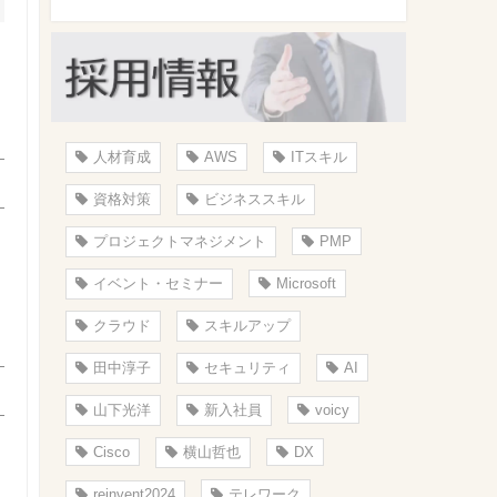
人材育成
AWS
ITスキル
資格対策
ビジネススキル
プロジェクトマネジメント
PMP
イベント・セミナー
Microsoft
クラウド
スキルアップ
田中淳子
セキュリティ
AI
山下光洋
新入社員
voicy
：
Cisco
横山哲也
DX
reinvent2024
テレワーク