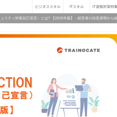
ビジネススキル
ITスキル
IT資格対策特
N（セキュリティ対策自己宣言）とは? 【2026年版】 - 経営者の決意表明