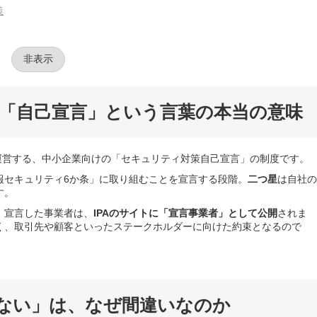
策
非表示
 とは？「自己宣言」という言葉の本当の意味
機構）が運営する、中小企業向けの「セキュリティ対策自己宣言」の制度です。
報セキュリティ6か条」に取り組むことを宣言する段階。
二つ星
は自社の
す。
。宣言した事業者は、
IPAのサイトに「宣言事業者」として公開
されま
く、取引先や顧客といったステークホルダーに向けた約束となるので
ない」は、なぜ間違いなのか