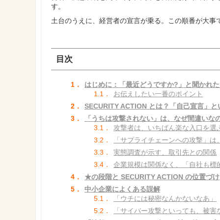
す。
土台のうえに、経営者の宣言が乗る。この順番が大事
目次
1．
はじめに：「最近どうですか?」と聞かれ
1.1．
お伝えしたい一番のポイント
2．
SECURITY ACTION とは？「自己宣言
3．
「うちは攻撃されない」は、なぜ間違いな
3.1．
攻撃者は、いちばん楽な入口を選
3.2．
「サプライチェーンへの攻撃」は
3.3．
実態調査が示す、取引先との関係
3.4．
企業規模は関係なく、「自社も標
4．
★の段階と SECURITY ACTION の位置づけ
5．
中小企業によくある誤解
5.1．
「ウチには秘密なんかないなあ」
5.2．
「サイバー攻撃といっても、被害