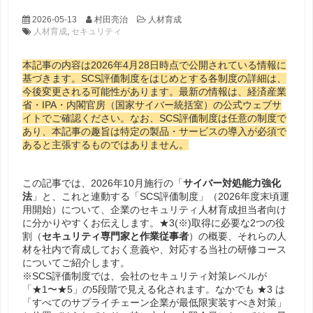
2026-05-13
村田亮治
人材育成
人材育成
,
セキュリティ
本記事の内容は2026年4月28日時点で公開されている情報に
基づきます。SCS評価制度をはじめとする各制度の詳細は、
今後変更される可能性があります。最新の情報は、経済産業
省・IPA・内閣官房（国家サイバー統括室）の公式ウェブサ
イトでご確認ください。なお、SCS評価制度は任意の制度で
あり、本記事の趣旨は特定の製品・サービスの導入が必須で
あると主張するものではありません。
この記事では、2026年10月施行の「
サイバー対処能力強化
法
」と、これと連動する「SCS評価制度」（2026年度末頃運
用開始）について、企業のセキュリティ人材育成担当者向け
に分かりやすくお伝えします。★3(※)取得に必要な2つの役
割（
セキュリティ専門家と作業従事者
）の概要、それらの人
材を社内で育成しておく意義や、対応する当社の研修コース
についてご紹介します。
※SCS評価制度では、会社のセキュリティ対策レベルが
「★1〜★5」の5段階で見える化されます。なかでも ★3 は
「すべてのサプライチェーン企業が最低限実装すべき対策」