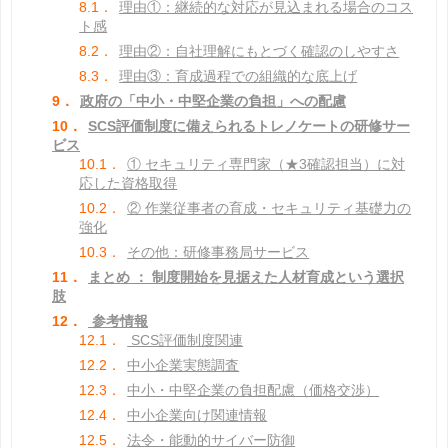
8.1．
理由①：継続的な対応が見込まれる場合のコス
ト感
8.2．
理由②：自社理解にもとづく確認のしやすさ
8.3．
理由③：育成過程での組織的な底上げ
9．
政府の「中小・中堅企業の負担」への配慮
10．
SCS評価制度に備えられるトレノケートの研修サー
ビス
10.1．
① セキュリティ専門家（★3確認担当）に対
応した資格取得
10.2．
② 作業従事者の育成・セキュリティ基礎力の
強化
10.3．
その他：研修事務局サービス
11．
まとめ ： 制度開始を見据えた人材育成という選択
肢
12．
参考情報
12.1．
SCS評価制度関連
12.2．
中小企業実態調査
12.3．
中小・中堅企業の負担配慮（価格交渉）
12.4．
中小企業向け関連情報
12.5．
法令・能動的サイバー防御