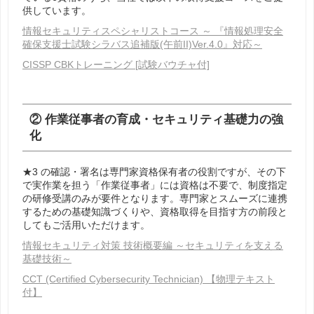
供しています。
情報セキュリティスペシャリストコース ～ 『情報処理安全
確保支援士試験シラバス追補版(午前II)Ver.4.0』対応～
CISSP CBKトレーニング [試験バウチャ付]
② 作業従事者の育成・セキュリティ基礎力の強
化
★3 の確認・署名は専門家資格保有者の役割ですが、その下
で実作業を担う「作業従事者」には資格は不要で、制度指定
の研修受講のみが要件となります。専門家とスムーズに連携
するための基礎知識づくりや、資格取得を目指す方の前段と
してもご活用いただけます。
情報セキュリティ対策 技術概要編 ～セキュリティを支える
基礎技術～
CCT (Certified Cybersecurity Technician) 【物理テキスト
付】