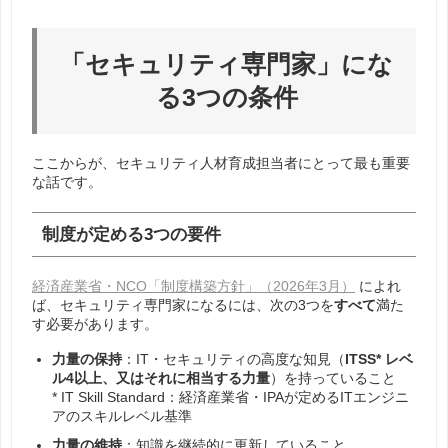
「セキュリティ専門家」にな
る3つの条件
ここからが、セキュリティ人材育成担当者にとって最も重要
な話です。
制度が定める3つの要件
経済産業省・NCO「制度構築方針」（2026年3月）
によれ
ば、セキュリティ専門家になるには、次の
3
つを
すべて
満た
す必要があります。
力量の保持
：IT・セキュリティの高度な知見（
ITSS* レベ
ル4以上、又はそれに相当する力量
）を持っていること
* IT Skill Standard：経済産業省・IPAが定めるITエンジニ
アのスキルレベル基準
力量の維持
：知識を継続的に更新していること