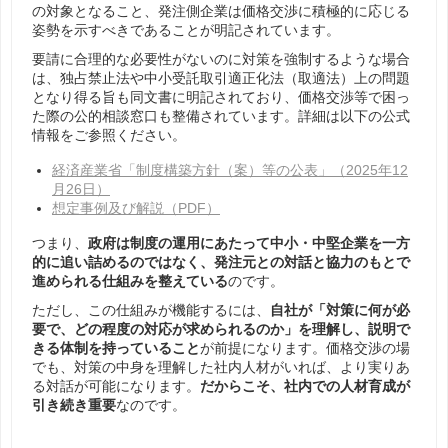
の対象となること、発注側企業は価格交渉に積極的に応じる
姿勢を示すべきであることが明記されています。
要請に合理的な必要性がないのに対策を強制するような場合
は、独占禁止法や中小受託取引適正化法（取適法）上の問題
となり得る旨も同文書に明記されており、価格交渉等で困っ
た際の公的相談窓口も整備されています。詳細は以下の公式
情報をご参照ください。
経済産業省「制度構築方針（案）等の公表」（2025年12
月26日）
想定事例及び解説（PDF）
つまり、
政府は制度の運用にあたって中小・中堅企業を一方
的に追い詰めるのではなく、発注元との対話と協力のもとで
進められる仕組みを整えている
のです。
ただし、この仕組みが機能するには、
自社が「対策に何が必
要で、どの程度の対応が求められるのか」を理解し、説明で
きる体制を持っていること
が前提になります。価格交渉の場
でも、対策の中身を理解した社内人材がいれば、より実りあ
る対話が可能になります。
だからこそ、社内での人材育成が
引き続き重要
なのです。