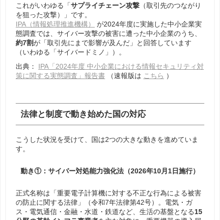
これがいわゆる「
サプライチェーン攻撃
（取引先のつながり
を狙った攻撃）」です。
IPA（情報処理推進機構）
が
2024
年度に実施した中小企業実
態調査では、サイバー攻撃の被害に遭った中小企業のうち、
約
7
割
が「取引先にまで影響が及んだ」と回答しています
（いわゆる「サイバードミノ」）。
出典：
IPA「2024年度 中小企業における情報セキュリティ対
策に関する実態調査」報告書
（速報版は
こちら
）
法律と制度で動き始めた国の対応
こうした状況を受けて、国は2つの大きな動きを進めていま
す。
動き①：サイバー対処能力強化法（2026年10月1日施行）
正式名称は「重要電子計算機に対する不正な行為による被害
の防止に関する法律」（令和7年法律第42号）。電気・ガ
ス・電気通信・金融・水道・鉄道など、生活の基盤となる
15