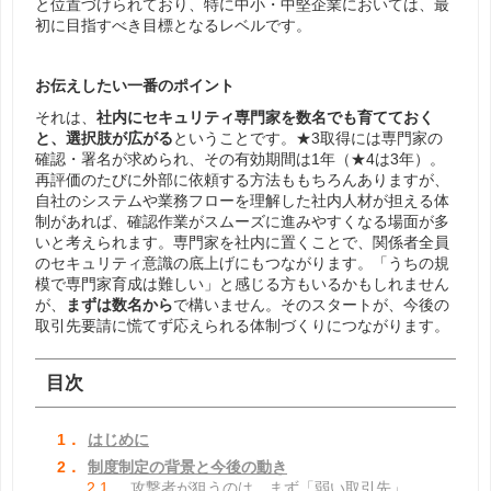
と位置づけられており、特に中小・中堅企業においては、最
初に目指すべき目標となるレベルです。
お伝えしたい一番のポイント
それは、
社内にセキュリティ専門家を数名でも育てておく
と、選択肢が広がる
ということです。★3取得には専門家の
確認・署名が求められ、その有効期間は1年（★4は3年）。
再評価のたびに外部に依頼する方法ももちろんありますが、
自社のシステムや業務フローを理解した社内人材が担える体
制があれば、確認作業がスムーズに進みやすくなる場面が多
いと考えられます。専門家を社内に置くことで、関係者全員
のセキュリティ意識の底上げにもつながります。「うちの規
模で専門家育成は難しい」と感じる方もいるかもしれません
が、
まずは数名から
で構いません。そのスタートが、今後の
取引先要請に慌てず応えられる体制づくりにつながります。
目次
1．
はじめに
2．
制度制定の背景と今後の動き
2.1．
攻撃者が狙うのは、まず「弱い取引先」