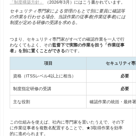
「制度構築方針」
（2026年3月）にはこう書かれています。
セキュリティ専門家による管理のもとで別に要員に確認等
の作業を行わせる場合、当該作業の従事者(作業従事者)には
制度が定める研修の受講を求める。
つまり、セキュリティ専門家がすべての確認作業を一人で行
わなくてもよく、その
監督下で実際の作業を担う「作業従事
者」を別に置くことができる
のです。
項目
セキュリティ専
資格（ITSSレベル4以上に相当）
必要
制度指定研修の受講
必要
主な役割
確認作業の統括・最終
この仕組みを使えば、社内に専門家を置いたうえで、その下
に作業従事者を複数名配置することで、★3取得作業を効率
的に進められます。