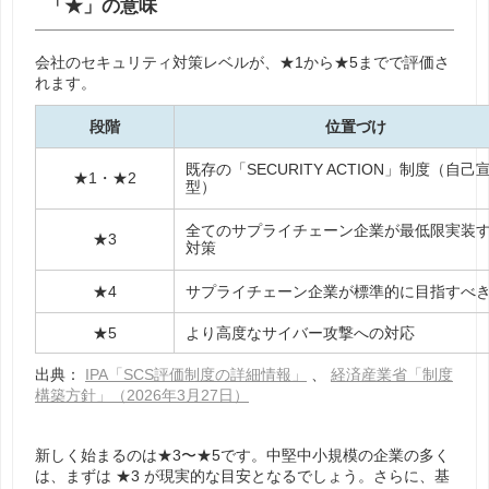
「★」の意味
会社のセキュリティ対策レベルが、★1から★5までで評価さ
れます。
段階
位置づけ
既存の「SECURITY ACTION」制度（自己
★1・★2
型）
全てのサプライチェーン企業が最低限実装
★3
対策
★4
サプライチェーン企業が標準的に目指すべ
★5
より高度なサイバー攻撃への対応
出典：
IPA「SCS評価制度の詳細情報」
、
経済産業省「制度
構築方針」（2026年3月27日）
新しく始まるのは★3〜★5です。中堅中小規模の企業の多く
は、まずは ★3 が現実的な目安となるでしょう。さらに、基