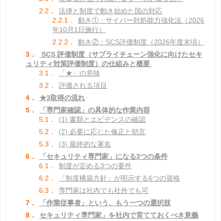
2.2．
法律と制度で動き始めた国の対応
2.2.1．
動き①：サイバー対処能力強化法（2026
年10月1日施行）
2.2.2．
動き②：SCS評価制度（2026年度末頃）
3．
SCS 評価制度（サプライチェーン強化に向けたセキ
ュリティ対策評価制度）の仕組みと概要
3.1．
「★」の意味
3.2．
評価される項目
4．
★3取得の流れ
5．
「専門家確認」の具体的な作業内容
5.1．
(1) 書類とエビデンスの確認
5.2．
(2) 必要に応じた修正と助言
5.3．
(3) 最終的な署名
6．
「セキュリティ専門家」になる3つの条件
6.1．
制度が定める3つの要件
6.2．
「制度構築方針」が明示する6つの資格
6.3．
専門家は社内でも社外でも可
7．
「作業従事者」という、もう一つの選択肢
8．
セキュリティ専門家」を社内で育てておくべき意義