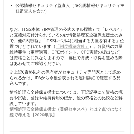
公認情報セキュリティ監査人（※公認情報セキュリティ主
任監査人を含む）
なお、ITSS本体（IPA管理の公式スキル標準）で「レベル4」
と直接対応付けられているのは情報処理安全確保支援士のみ
で、他の5資格は「ITSSレベル4に相当する力量を有する」位
置づけとされています（
「制度構築方針」
）。各資格の力量
維持要件（更新講習、CPEポイント、CPD実績の提出など）
は資格ごとに異なりますので、自社で育成・取得を進める際
はあわせてご確認ください。
※上記6資格以外の保有者がセキュリティ専門家として認め
られるかは、IPAから今後公表される運用詳細で確定する見
込みです。
情報処理安全確保支援士については、下記記事にて資格の概
要や試験、登録や維持費用のほか、他の資格との比較など解
説しています。
情報処理安全確保支援士（登録セキスペ）とは？点ではなく
線で考える【2026年版】