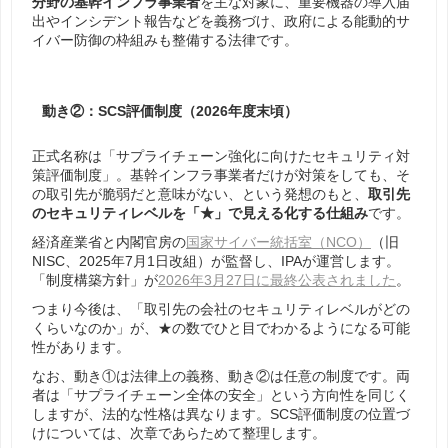
分野の基幹インフラ事業者
を主な対象に、重要機器の導入届
出やインシデント報告などを義務づけ、政府による能動的サ
イバー防御の枠組みも整備する法律です。
動き②：SCS評価制度（2026年度末頃）
正式名称は「サプライチェーン強化に向けたセキュリティ対
策評価制度」。基幹インフラ事業者だけが対策をしても、そ
の取引先が脆弱だと意味がない、という発想のもと、
取引先
のセキュリティレベルを「★」で見える化する仕組み
です。
経済産業省と内閣官房の
国家サイバー統括室（NCO）
（旧
NISC、2025年7月1日改組）が監督し、IPAが運営します。
「制度構築方針」が
2026年3月27日に最終公表されました
。
つまり今後は、「取引先の会社のセキュリティレベルがどの
くらいなのか」が、★の数でひと目でわかるようになる可能
性があります。
なお、動き①は法律上の義務、動き②は任意の制度です。両
者は「サプライチェーン全体の安全」という方向性を同じく
しますが、法的な性格は異なります。SCS評価制度の位置づ
けについては、次章であらためて整理します。