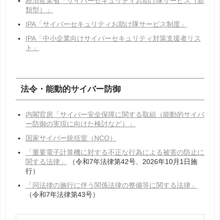
経済産業省「サイバーセキュリティお助け隊サービス（新
類型）」
IPA「サイバーセキュリティお助け隊サービス制度」
IPA「中小企業向けサイバーセキュリティ対策支援者リス
ト」
法令・能動的サイバー防御
内閣官房「サイバー安全保障に関する取組（能動的サイバ
ー防御の実現に向けた検討など）」
国家サイバー統括室（NCO）
「重要電子計算機に対する不正な行為による被害の防止に
関する法律」
（令和
7
年法律第
42
号、
2026
年
10
月
1
日施
行）
「同法律の施行に伴う関係法律の整備等に関する法律」
（令和
7
年法律第
43
号）