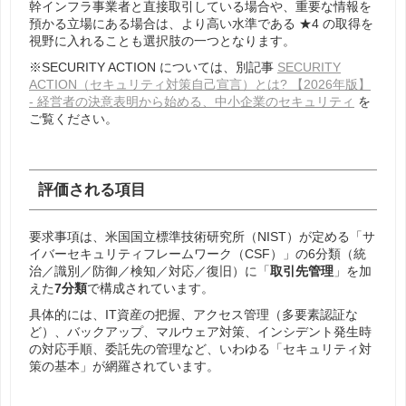
幹インフラ事業者と直接取引している場合や、重要な情報を
預かる立場にある場合は、より高い水準である ★4 の取得を
視野に入れることも選択肢の一つとなります。
※SECURITY ACTION については、別記事
SECURITY
ACTION（セキュリティ対策自己宣言）とは? 【2026年版】
- 経営者の決意表明から始める、中小企業のセキュリティ
を
ご覧ください。
評価される項目
要求事項は、米国国立標準技術研究所（NIST）が定める「サ
イバーセキュリティフレームワーク（CSF）」の6分類（統
治／識別／防御／検知／対応／復旧）に「
取引先管理
」を加
えた
7分類
で構成されています。
具体的には、IT資産の把握、アクセス管理（多要素認証な
ど）、バックアップ、マルウェア対策、インシデント発生時
の対応手順、委託先の管理など、いわゆる「セキュリティ対
策の基本」が網羅されています。