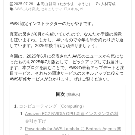
2025-07-29
髙山 裕司（たかやま ゆうじ）
人材育成
AWS
,
人材育成
,
セキュリティ
,
ITスキル
,
AI
AWS 認定インストラクターのたかやまです。
真夏の暑さが6月から続いていたので、なんだか季節の感覚
も狂いますね。しかし、早いもので今年も半分終わり折り返
しています。2025年後半戦も頑張りましょう。
今回は、2025年6月に発表されたAWSのニュースから気にな
ったものを2025年7月版として、ピックアップしてお届けし
ます。本ブログを読むことで、AWSの最新アップデートと注
目サービス、それらの関連サービスのスキルアップに役立つ
AWS研修サービスが分かります。ぜひご覧ください。
目次
[非表示]
コンピューティング（Computing）
Amazon EC2 NVIDIA GPU 高速インスタンスの料
金引き下げ
Powertools for AWS Lambda に Bedrock Agents 関