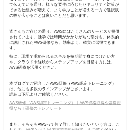
で伝えている通り、様々な要件に応じたセキュリティ対策が
できる仕組みが増えて、より学ぶことが増える一方で選択肢
の幅が広がることは良いことだと思います。
皆さんもご存じの通り、AWSにはたくさんのサービスが提供
されています。独学では時間がかかりがちな部分も、体系的
に設計されたAWS研修なら、効率よく、確実に習得できま
す。
特に、現場で求められるスキルを短期間で身につけたい方
や、クラウド未経験からステップアップを目指す方には、
AWS研修を活用ください。
本ブログでご紹介したAWS研修（AWS認定トレーニング）
は、他にも多数のラインアップがございます。
詳細は下記よりご確認ください。
AWS研修（AWS認定トレーニング）｜AWS資格取得や基礎習
得ならIT研修のトレノケート
また、そもそもAWSって何？詳しく知りたいという方は、こ
ちらの「
AWSとは？AWS認定講師が解説
」をご覧ください。