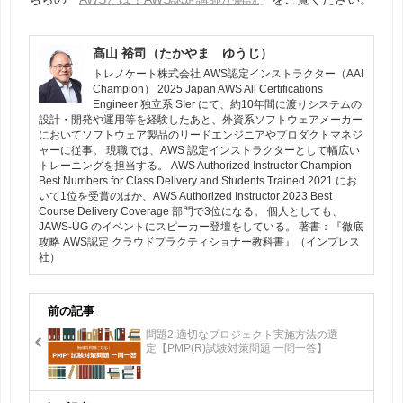
髙山 裕司（たかやま ゆうじ）
トレノケート株式会社 AWS認定インストラクター（AAI
Champion） 2025 Japan AWS All Certifications
Engineer 独立系 SIer にて、約10年間に渡りシステムの
設計・開発や運用等を経験したあと、外資系ソフトウェアメーカー
においてソフトウェア製品のリードエンジニアやプロダクトマネジ
ャーに従事。 現職では、AWS 認定インストラクターとして幅広い
トレーニングを担当する。 AWS Authorized Instructor Champion
Best Numbers for Class Delivery and Students Trained 2021 にお
いて1位を受賞のほか、AWS Authorized Instructor 2023 Best
Course Delivery Coverage 部門で3位になる。 個人としても、
JAWS-UG のイベントにスピーカー登壇をしている。 著書：『徹底
攻略 AWS認定 クラウドプラクティショナー教科書』（インプレス
社）
前の記事
問題2:適切なプロジェクト実施方法の選
定【PMP(R)試験対策問題 一問一答】