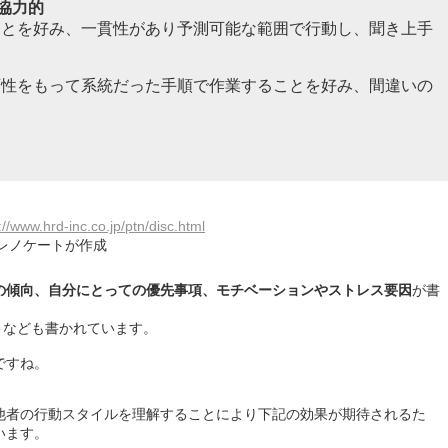
協力的
ことを好み、一貫性があり予測可能な範囲で行動し、聞き上手
画性をもって系統だった手順で作業することを好み、間違いの
://www.hrd-inc.co.jp/ptn/disc.html
ノケートが作成
の傾向、自分にとっての優先事項、モチベーションやストレス要因
が書
ト
なども書かれています。
ですね。
や他者の行動スタイルを理解することにより下記の効果が期待されるた
います。