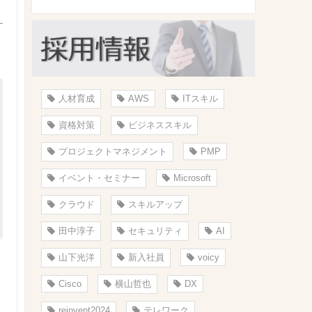
人材育成
AWS
ITスキル
資格対策
ビジネススキル
プロジェクトマネジメント
PMP
イベント・セミナー
Microsoft
クラウド
スキルアップ
田中淳子
セキュリティ
AI
山下光洋
新入社員
voicy
Cisco
横山哲也
DX
reinvent2024
テレワーク