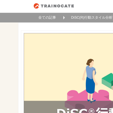
全ての記事
DiSC(R)行動スタイル