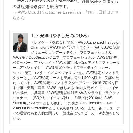
「AWS Certified Cloud Practitioner」資格取得を目指す方
の基礎知識修得にも最適です。
→
AWS Cloud Practitioner Essentials 詳細・日程はこち
らから
山下 光洋（やました みつひろ）
トレノケート株式会社 講師。AWS Authorized Instructor
Champion / AWS認定インストラクター(AAI) / AWS 認定
ソリューションアーキテクト - プロフェッショナル
/AWS認定DevOpsエンジニア - プロフェッショナル / AWS 認定デ
ベロッパー - アソシエイト / AWS 認定 SysOps アドミニストレータ
ー - アソシエイト / AWS 認定クラウドプラクティショナー /
kintone認定 カスタマイズスペシャリスト他。AWS認定インストラ
クターとしてAWS認定コースを実施。毎年1,500名以上に受講いた
だいている。AWS 認定インストラクターアワード2018, 2019を日
本で唯一受賞。著書『AWSではじめるLinux入門ガイド』（マイナ
ビ出版社）。共著書『AWS認定試験対策 AWS クラウドプラクティ
ショナー』（SBクリエイティブ社）。前職では2016年にAWS
Summitにパネラーとして参加。その前はLotus Technical Award
2009 for Best Architectとして表彰されている。また、各コミュニテ
ィの運営にも個人的に関わり、勉強会にてスピーカーや参加をして
いる。