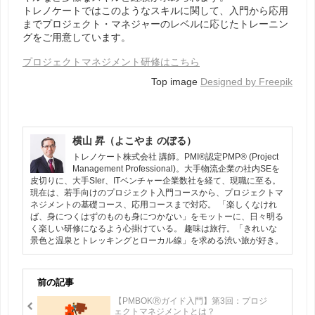
トレノケートではこのようなスキルに関して、入門から応用
までプロジェクト・マネジャーのレベルに応じたトレーニン
グをご用意しています。
プロジェクトマネジメント研修はこちら
Top image
Designed by Freepik
横山 昇（よこやま のぼる）
トレノケート株式会社 講師。PMI®認定PMP® (Project
Management Professional)。大手物流企業の社内SEを
皮切りに、大手SIer、ITベンチャー企業数社を経て、現職に至る。
現在は、若手向けのプロジェクト入門コースから、プロジェクトマ
ネジメントの基礎コース、応用コースまで対応。 「楽しくなけれ
ば、身につくはずのものも身につかない」をモットーに、日々明る
く楽しい研修になるよう心掛けている。 趣味は旅行。「きれいな
景色と温泉とトレッキングとローカル線」を求める渋い旅が好き。
前の記事
【PMBOKⓇガイド入門】第3回：プロジ
ェクトマネジメントとは？