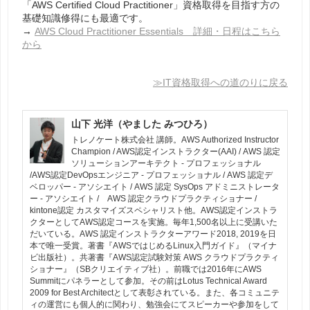
「AWS Certified Cloud Practitioner」資格取得を目指す方の
基礎知識修得にも最適です。
→
AWS Cloud Practitioner Essentials 詳細・日程はこちら
から
≫IT資格取得への道のりに戻る
山下 光洋（やました みつひろ）
トレノケート株式会社 講師。AWS Authorized Instructor
Champion / AWS認定インストラクター(AAI) / AWS 認定
ソリューションアーキテクト - プロフェッショナル
/AWS認定DevOpsエンジニア - プロフェッショナル / AWS 認定デ
ベロッパー - アソシエイト / AWS 認定 SysOps アドミニストレータ
ー - アソシエイト / AWS 認定クラウドプラクティショナー /
kintone認定 カスタマイズスペシャリスト他。AWS認定インストラ
クターとしてAWS認定コースを実施。毎年1,500名以上に受講いた
だいている。AWS 認定インストラクターアワード2018, 2019を日
本で唯一受賞。著書『AWSではじめるLinux入門ガイド』（マイナ
ビ出版社）。共著書『AWS認定試験対策 AWS クラウドプラクティ
ショナー』（SBクリエイティブ社）。前職では2016年にAWS
Summitにパネラーとして参加。その前はLotus Technical Award
2009 for Best Architectとして表彰されている。また、各コミュニテ
ィの運営にも個人的に関わり、勉強会にてスピーカーや参加をして