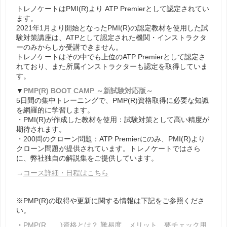
トレノケートはPMI(R)より ATP Premierとして認定されてい
ます。
2021年1月より開始となったPMI(R)の認定教材を使用した試
験対策講座は、ATPとして認定された機関・インストラクタ
ーのみからしか受講できません。
トレノケートはその中でも上位のATP Premierとして認定さ
れており、また所属インストラクターも認定を取得していま
す。
▼
PMP(R) BOOT CAMP ～新試験対応版～
5日間の集中トレーニングで、PMP(R)資格取得に必要な知識
を網羅的に学習します。
・PMI(R)が作成した教材を使用：試験対策として高い精度が
期待されます。
・200問のクローン問題：ATP Premierにのみ、PMI(R)より
クローン問題が提供されています。トレノケートではさら
に、弊社独自の解説集をご提供しています。
→
コース詳細・日程はこちら
※PMP(R)の取得や更新に関する情報は下記をご参照くださ
い。
・
PMP(R
)資格とは？ 難易度、メリット、要チェック用