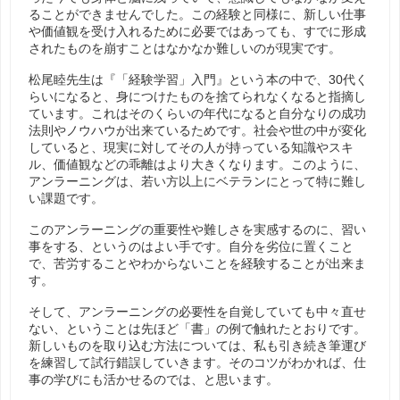
ることができませんでした。この経験と同様に、新しい仕事
や価値観を受け入れるために必要ではあっても、すでに形成
されたものを崩すことはなかなか難しいのが現実です。
松尾睦先生は『「経験学習」入門』という本の中で、30代く
らいになると、身につけたものを捨てられなくなると指摘し
ています。これはそのくらいの年代になると自分なりの成功
法則やノウハウが出来ているためです。社会や世の中が変化
していると、現実に対してその人が持っている知識やスキ
ル、価値観などの乖離はより大きくなります。このように、
アンラーニングは、若い方以上にベテランにとって特に難し
い課題です。
このアンラーニングの重要性や難しさを実感するのに、習い
事をする、というのはよい手です。自分を劣位に置くこと
で、苦労することやわからないことを経験することが出来ま
す。
そして、アンラーニングの必要性を自覚していても中々直せ
ない、ということは先ほど「書」の例で触れたとおりです。
新しいものを取り込む方法については、私も引き続き筆運び
を練習して試行錯誤していきます。そのコツがわかれば、仕
事の学びにも活かせるのでは、と思います。