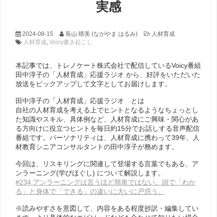
実感
2024-08-15
長山 晴美 (ながやま はるみ)
人材育成
人材育成
,
Voicy書き起こし
本記事では、トレノケート株式会社で配信しているVoicy番組
田中淳子の「人材育成」応援ラジオ から、好評をいただいた
放送をピックアップして文字としてお届けします。
田中淳子の「人材育成」応援ラジオ とは
自社の人材育成を考える上でヒントとなるようなちょっとし
た知識やスキル、具体例など、人材育成にご興味・関心があ
る方向けに役立つヒントを毎日約15分でお話しする音声配信
番組です。パーソナリティは、人材育成に携わって39年、人
材教育シニアコンサルタントの田中淳子が務めます。
今回は、リスキリングに関連して登場する言葉でもある、ア
ンラーニング(学びほぐし) について解説します。
#234 アンラーニングは言うほど簡単ではない。頭で「わか
る」と身体で「できる」の違いに大いに戸惑う。
※読みやすさを意図して、内容をある程度抄訳・編集してい