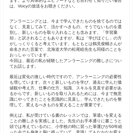
ます。より具体的なエピソードなども合わせて知りたい場合
は、Voicyの放送をお聴きください。
アンラーニングとは、今まで学んできたものを捨てるのでは
なく、見直してみて、活かすべきもの、そうでないものを選
別し、新しいものを取り入れることも含みます。「学習棄
却」と訳されることもありますが、私は「学びほぐし」の方
がしっくりくると考えています。もともとは鶴見俊輔さんが
命名された言葉で、北海道大学の松尾睦先生も同様のことを
おっしゃっています。
今回は、最近の私が経験したアンラーニングの難しさについ
てお話します。
最近は変化の激しい時代ですので、アンラーニングの必要性
も増しています。次々と新しいものを学び、過去に学んだ価
値観や考え方、仕事の仕方、知識、スキルを見直す必要があ
るからです。新しいものを取り入れるためには、今まで無意
識にやってきたことを意識的に見直し、学んできたものを整
理して、変えるべきものを変えることが重要です。
例えば、私が受けている書のレッスンでは、筆遣いを変える
ことの難しさを実感しました。先生のお手本通りに書こうと
頭では考えているのに、小学校の時に習った筆運びが50年経
った今でも身体と脳に残っていて、意識してもなかなか変え