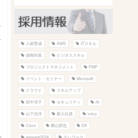
人材育成
AWS
ITスキル
資格対策
ビジネススキル
プロジェクトマネジメント
PMP
イベント・セミナー
Microsoft
クラウド
スキルアップ
田中淳子
セキュリティ
AI
山下光洋
新入社員
voicy
Cisco
横山哲也
DX
マ
か
reinvent2024
テレワーク