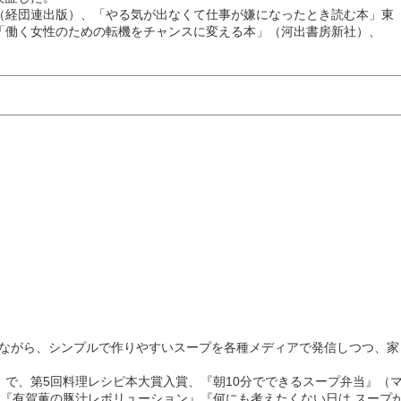
（経団連出版）、「やる気が出なくて仕事が嫌になったとき読む本」東
「働く女性のための転機をチャンスに変える本」（河出書房新社）、
続けながら、シンプルで作りやすいスープを各種メディアで発信しつつ、家
で、第5回料理レシピ本大賞入賞、『朝10分でできるスープ弁当』（
『有賀薫の豚汁レボリューション』『何にも考えたくない日は スープ