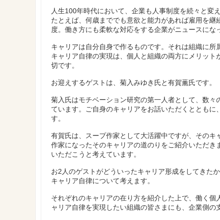
人生100年時代において、企業も人事制度を続々と変
たとえば、何歳まででも意欲と能力があれば雇用を継
度。働き方にも柔軟な対応をする企業がニュースにな
キャリアは自分自身で作るものです。それは組織に所
キャリア自律の実現は、個人と組織の両方にメリット
切です。
お迎えするゲストは、菊入みゆき氏と有賀薫氏です。
菊入氏はモチベーション研究の第一人者として、数々
ています。ご自身のキャリアをお話いただくとともに
す。
有賀氏は、スープ作家として大活躍中ですが、そのキ
作家になったそのキャリアの道のりをご紹介いただき
いただこうと考えています。
お2人のゲストがどういったキャリア形成をしてきたか
キャリア自律について考えます。
それぞれのキャリアの在り方を紹介した上で、働く個
ャリア自律を実現したい組織の皆さまにも、企業側の