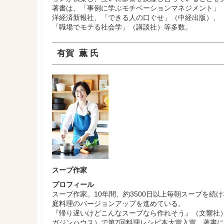
著書は、「事例に学ぶモチベーションマネジメント」
洋経済新報社、「できる人の口ぐせ」（中経出版）、
「職場でモテる社会学」（講談社）等多数。
有賀 薫 氏
スープ作家
プロフィール
スープ作家。10年間、約3500日以上毎朝スープを
庭料理のバージョンアップを進めている。
『帰り遅いけどこんなスープなら作れそう』（文響社）
ガジンハウス）で第7回料理レシピ本大賞入賞。著書に