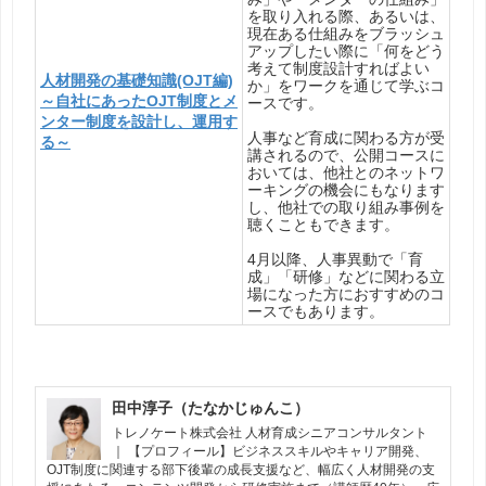
を取り入れる際、あるいは、
現在ある仕組みをブラッシュ
アップしたい際に「何をどう
考えて制度設計すればよい
人材開発の基礎知識(OJT編)
か」をワークを通じて学ぶコ
～自社にあったOJT制度とメ
ースです。
ンター制度を設計し、運用す
人事など育成に関わる方が受
る～
講されるので、公開コースに
おいては、他社とのネットワ
ーキングの機会にもなります
し、他社での取り組み事例を
聴くこともできます。
4月以降、人事異動で「育
成」「研修」などに関わる立
場になった方におすすめのコ
ースでもあります。
田中淳子（たなかじゅんこ）
トレノケート株式会社 人材育成シニアコンサルタント
｜ 【プロフィール】ビジネススキルやキャリア開発、
OJT制度に関連する部下後輩の成長支援など、幅広く人材開発の支