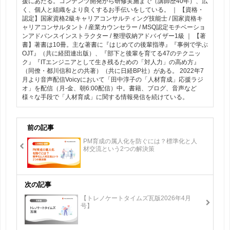
援にあたる。コンテンツ開発から研修実施まで（講師歴40年）、広
く、個人と組織をより良くするお手伝いをしている。 ｜ 【資格・
認定】国家資格2級キャリアコンサルティング技能士 / 国家資格キ
ャリアコンサルタント / 産業カウンセラー / MSQ認定モチベーショ
ンアドバンスインストラクター / 整理収納アドバイザー1級 ｜ 【著
書】著書は10冊。主な著書に『はじめての後輩指導』『事例で学ぶ
OJT』（共に経団連出版）、『部下と後輩を育てる47のテクニッ
ク』『ITエンジニアとして生き残るための「対人力」の高め方』
（同僚・都川信和との共著）（共に日経BP社）がある。 2022年7
月より音声配信Voicyにおいて「田中淳子の「人材育成」応援ラジ
オ」を配信（月-金、朝6:00配信）中。書籍、ブログ、音声など
様々な手段で「人材育成」に関する情報発信を続けている。
前の記事
PM育成の属人化を防ぐには？標準化と人
材交流という2つの解決策
次の記事
【トレノケートタイムズ瓦版2026年4月
号】