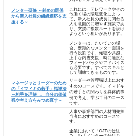
これには、テレワークやその
メンター研修 ～斜めの関係
他働く場の環境変化によっ
から新入社員の組織適応を支
て、新入社員の成長に関わる
援する～
人を意図的に増やす施策であ
り、支援に複数ルートを設け
ようという狙いがあります。
メンターは、たいていの場
合、定期的なメンター面談を
行う役割です。傾聴や共感、
上手な内省支援、時に適度な
フィードバックやアドバイス
も必要です。すべてスキルと
して訓練できるものです。
リーダーや管理職以上におす
マネージャとリーダーのため
すめのコースです。イマドキ
の「イマドキの若手」指導法
の若手との関わりを具体的事
～相手を理解し、自分の価値
例で考え、学ぶ半日のコース
観や考え方をみつめ直す～
です。
人事や事業部門の人材開発担
当者におすすめのコースで
す。
企業において「OJTの仕組
み」や「メンターの仕組み」