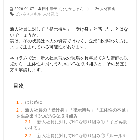
2026-04-07
田中淳子（たなかじゅんこ）
人材育成
ビジネススキル
,
人材育成
新入社員に対して「指示待ち」「受け身」と感じたことはな
いでしょうか。
実は、その状態は本人の資質ではなく、企業側の関わり方に
よって生まれている可能性があります。
本コラムでは、新入社員育成の現場を長年見てきた講師の視
点から、主体性を損なう3つのNGな取り組みと、その見直し
方を解説します。
目次
1．
はじめに
2．
新入社員の「受け身」「指示待ち」「主体性の不足」
を生み出す3つのNGな取り組み
2.1．
新入社員に対してNGな取り組み①「子ども扱
いする」
2.2．
新入社員に対してNGな取り組み②「ルールを