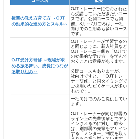
コース名
概要
OJTトレーナーに任命された
ら受講していただきたいコー
後輩の教え方育て方 ～OJT
スです。公開コースでも開
催。3月～7月ごろは、一社
の効果的な進め方とスキル～
向けでのご用命も多いコース
です。
OJTトレーナーが学習するの
と同じように、新入社員など
OJTトレーニー側も「OJTで
の効果的な学び方」を学んで
OJT受け方研修 ～現場が求
おくことは意義があります。
める振る舞い、成長につなが
公開コースもありますが、一
る取り組み～
社向けですと、「OJTトレー
ナー研修」と同タイミングで
ご採用いただくケースが多い
ものです。
一社向けでのみご提供してい
ます。
OJTトレーナーが同じ部署の
ライン上の先輩後輩とでアサ
インされるのに対し、昨今
は、別部署の先輩をアサイン
する「メンター」制度を取り
入れる企業も増えています。