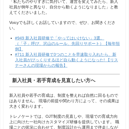
「私たちのやりすぎに気付いて、運営を変えてみたら、新入
社員が例年と異なり、自分から動くようになりました」と教
えてくださいました。
Voicyでも詳しくお話していますので、ぜひ、お聞きくださ
い。
#949 新入社員研修で「やってはいけない」3選。
（「子」呼び、沢山のルール、先回りサポート）【毎年恒
例】
#711 新入社員研修で3つのことを早速取り入れたら、新
入社員がびっくりするほど自ら動くようになった! 【リス
ナーさんの現場からの報告】
新入社員・若手育成を見直したい方へ
新入社員や若手の育成は、制度を整えれば自然に回るもので
はありません。
現場の前提や関わり方によって、その成果は
大きく変わります。
トレノケートでは、OJT制度の見直しや、現場での育成力向
上に向けた一社向けカスタマイズ研修を提供しています。
職
場ごとの状況に合わせて、制度設計から運用まで伴走しなが