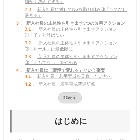
細かく決めすぎる」
2.3．
新入社員に対してNGな取り組み③「もてなし
過ぎる」
3．
新入社員の主体性を引き出す3つの改善アクション
3.1．
新入社員の主体性を引き出すアクション
①「子」と呼ばない
3.2．
新入社員の主体性を引き出すアクション
②「ルール」は最低限に
3.3．
新入社員の主体性を引き出すアクション
③「おもてなし」をやめる
4．
新入社員は「環境で変わる」という事実
4.1．
新入社員・若手育成を見直したい方へ
4.2．
新入社員・若手育成関連研修
非表示
はじめに