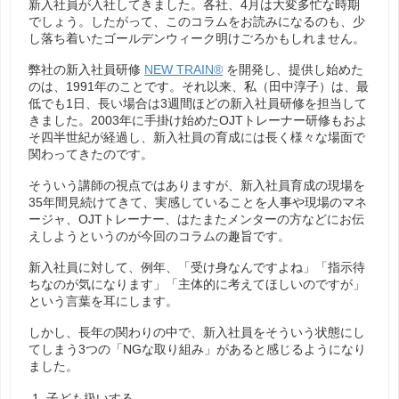
新入社員が入社してきました。各社、4月は大変多忙な時期
でしょう。したがって、このコラムをお読みになるのも、少
し落ち着いたゴールデンウィーク明けごろかもしれません。
弊社の新入社員研修
NEW TRAIN®
を開発し、提供し始めた
のは、1991年のことです。それ以来、私（田中淳子）は、最
低でも1日、長い場合は3週間ほどの新入社員研修を担当して
きました。2003年に手掛け始めたOJTトレーナー研修もおよ
そ四半世紀が経過し、新入社員の育成には長く様々な場面で
関わってきたのです。
そういう講師の視点ではありますが、新入社員育成の現場を
35年間見続けてきて、実感していることを人事や現場のマネ
ージャ、OJTトレーナー、はたまたメンターの方などにお伝
えしようというのが今回のコラムの趣旨です。
新入社員に対して、例年、「受け身なんですよね」「指示待
ちなのが気になります」「主体的に考えてほしいのですが」
という言葉を耳にします。
しかし、長年の関わりの中で、新入社員をそういう状態にし
てしまう3つの「NGな取り組み」があると感じるようになり
ました。
子ども扱いする