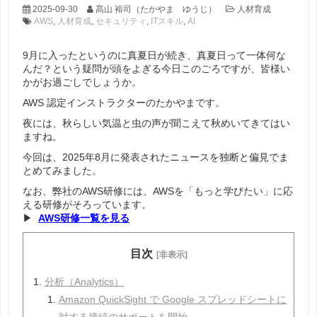
2025-09-30
髙山 裕司（たかやま ゆうじ）
人材育成
AWS
,
人材育成
,
セキュリティ
,
ITスキル
,
AI
9月に入ったというのに真夏日が続き、真夏日って一体何な
んだ？という疑問が頭をよぎる今日このごろですが、皆様い
かがお過ごしでしょうか。
AWS 認定インストラクターのたかやまです。
夜には、秋らしい気温と虫の声が聞こえて秋めいてきてはい
ますね。
今回は、2025年8月に発表されたニュースを独断と偏見でま
とめてみました。
なお、弊社のAWS研修には、AWSを「もっと学びたい」に応
える研修がそろっています。
▶
AWS研修一覧を見る
目次
[非表示]
分析（Analytics）
Amazon QuickSight で Google スプレッドシートに