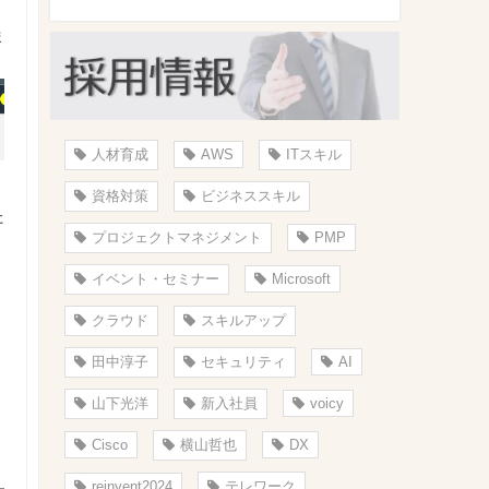
ま
人材育成
AWS
ITスキル
資格対策
ビジネススキル
た
コ
プロジェクトマネジメント
PMP
イベント・セミナー
Microsoft
す
クラウド
スキルアップ
田中淳子
セキュリティ
AI
山下光洋
新入社員
voicy
Cisco
横山哲也
DX
reinvent2024
テレワーク