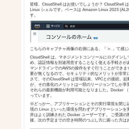
皆様、CloudShell はお使いでしょうか？ Cloud
Linux シェルです。ベースは Amazon Linux 202
す。
こちらのキャプチャ画像の右側にある、「 >. 」て感
CloudShell は、マネジメントコンソールにログイン
め、認証情報を別途用意することなく使える手軽さがあ
マンドラインでのAWSの操作をすぐ行うことができま
要が無くなるので、セキュリティ的なメリットが非常
さて、そのCloudShell は登場以来、VPCとの接続
が、その進化のメリットは一部のリージョンでしか享
それらの最新機能が利用可能となりました。Docker
っています。
※どっかー。アプリケーションとその実行環境を閉じ込めたパ
境の Linux といった環境を問わずアプリケーショ
井はよく訓練された Docker ユーザーです。 ご受講
後、次の予定までの空き時間のつぶし方に困った方は