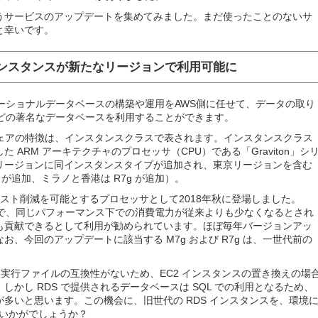
うサービスのアップデートを集めてみました。まだ使ったことのないサ
と幸いです。
ースインスタンスが新たなリージョンで利用可能に
rvice) は、リレーショナルデータベースの構築や運用をAWS側に任せて、データの取り
e などの著名なデータベースを利用することができます。
ウェアの特徴は、インスタンスクラスで表されます。インスタンスクラス
 ARM アーキテクチャのプロセッサ（CPU）である「Graviton」シ
リージョンに同インスタンスタイプが追加され、東京リージョンを含む
 が追加、ミラノと香港は R7g が追加）。
上のコスト削減を可能とするプロセッサとして2018年秋に登場しました。
セッサで、同じパフォーマンス下での消費電力が従来よりも少なくなるとされ
も貢献できるとして利用が勧められています。ほぼ毎年バージョンアッ
。なお、今回のアップデートに該当する M7g および R7g は、一世代前の
クチャとは実行ファイルの互換性がないため、EC2 インスタンスの置き換えの場
かし RDS で提供されるデータベースは SQL での利用となるため、
多いと思います。この機会に、旧世代の RDS インスタンスを、環境
てはいかがでしょうか？