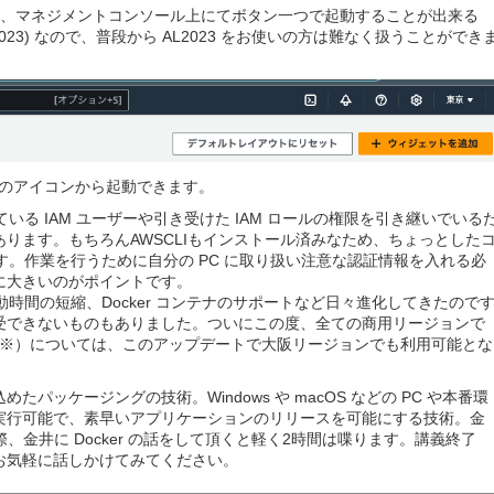
Shell は、マネジメントコンソール上にてボタン一つで起動することが出来る
3 (AL2023) なので、普段から AL2023 をお使いの方は難なく扱うことができ
じのアイコンから起動できます。
している IAM ユーザーや引き受けた IAM ロールの権限を引き継いでいる
ります。もちろんAWSCLIもインストール済みなため、ちょっとした
す。作業を行うために自分の PC に取り扱い注意な認証情報を入れる必
に大きいのがポイントです。
、起動時間の短縮、Docker コンテナのサポートなど日々進化してきたので
受できないものもありました。ついにこの度、全ての商用リージョンで
 （※）については、このアップデートで大阪リージョンでも利用可能とな
ッケージングの技術。Windows や macOS などの PC や本番環
ンを実行可能で、素早いアプリケーションのリリースを可能にする技術。金
の際、金井に Docker の話をして頂くと軽く2時間は喋ります。講義終了
お気軽に話しかけてみてください。