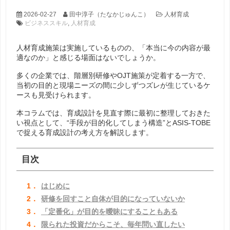
2026-02-27
田中淳子（たなかじゅんこ）
人材育成
ビジネススキル
,
人材育成
人材育成施策は実施しているものの、「本当に今の内容が最
適なのか」と感じる場面はないでしょうか。
多くの企業では、階層別研修やOJT施策が定着する一方で、
当初の目的と現場ニーズの間に少しずつズレが生じているケ
ースも見受けられます。
本コラムでは、育成設計を見直す際に最初に整理しておきた
い視点として、“手段が目的化してしまう構造”とASIS-TOBE
で捉える育成設計の考え方を解説します。
目次
1．
はじめに
2．
研修を回すこと自体が目的になっていないか
3．
「定番化」が目的を曖昧にすることもある
4．
限られた投資だからこそ、毎年問い直したい