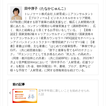
田中淳子（たなかじゅんこ）
トレノケート株式会社 人材育成シニアコンサルタント
｜ 【プロフィール】ビジネススキルやキャリア開発、
OJT制度に関連する部下後輩の成長支援など、幅広く人材開発の支
援にあたる。コンテンツ開発から研修実施まで（講師歴40年）、広
く、個人と組織をより良くするお手伝いをしている。 ｜ 【資格・
認定】国家資格2級キャリアコンサルティング技能士 / 国家資格キ
ャリアコンサルタント / 産業カウンセラー / MSQ認定モチベーショ
ンアドバンスインストラクター / 整理収納アドバイザー1級 ｜ 【著
書】著書は10冊。主な著書に『はじめての後輩指導』『事例で学ぶ
OJT』（共に経団連出版）、『部下と後輩を育てる47のテクニッ
ク』『ITエンジニアとして生き残るための「対人力」の高め方』
（同僚・都川信和との共著）（共に日経BP社）がある。 2022年7
月より音声配信Voicyにおいて「田中淳子の「人材育成」応援ラジ
オ」を配信（月-金、朝6:00配信）中。書籍、ブログ、音声など
様々な手段で「人材育成」に関する情報発信を続けている。
前の記事
定年半年前に新しいことを始めさせられ
た話