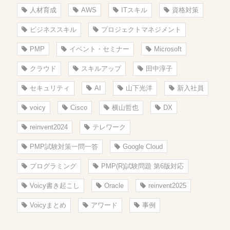
人材育成
AWS
ITスキル
資格対策
ビジネススキル
プロジェクトマネジメント
PMP
イベント・セミナー
Microsoft
クラウド
スキルアップ
田中淳子
セキュリティ
AI
山下光洋
新入社員
voicy
Cisco
横山哲也
DX
reinvent2024
テレワーク
PMP試験対策一問一答
Google Cloud
プログラミング
PMP(R)試験問題 第6版対応
Voicy書き起こし
Oracle
reinvent2025
Voicyまとめ
アワード
事例