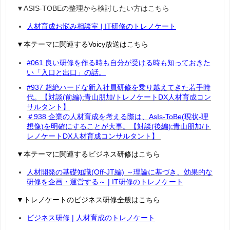
▼ASIS-TOBEの整理から検討したい方はこちら
人材育成お悩み相談室 | IT研修のトレノケート
▼本テーマに関連するVoicy放送はこちら
#061 良い研修を作る時も自分が受ける時も知っておきた
い「入口と出口」の話。
#937 超絶ハードな新入社員研修を乗り越えてきた若手時
代。【対談(前編):青山朋加/トレノケートDX人材育成コン
サルタント】
＃938 企業の人材育成を考える際は、AsIs-ToBe(現状-理
想像)を明確にすることが大事。【対談(後編):青山朋加/ト
レノケートDX人材育成コンサルタント】
▼本テーマに関連するビジネス研修はこちら
人材開発の基礎知識(Off-JT編) ～理論に基づき、効果的な
研修を企画・運営する～ | IT研修のトレノケート
▼トレノケートのビジネス研修全般はこちら
ビジネス研修 | 人材育成のトレノケート