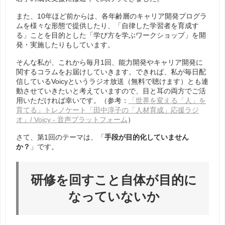
また、10年ほど前からは、各年齢層のキャリア開発プログラ
ムを様々な形態で提供したり、「自律した学習者を育成す
る」ことを目的とした「学び方を学ぶワークショップ」を開
発・実施したりもしています。
そんな私が、これから毎月1回、能力開発やキャリア開発に
関するコラムをお届けしていきます。できれば、私が毎日配
信しているVoicyというラジオ放送（無料で聴けます）とも連
動させていきたいと考えていますので、目と耳の両方でご活
用いただければ幸いです。（参考：
「世界を変える「人」を
育てる」トレノケート「田中淳子の「人材育成」応援ラジ
オ」/ Voicy - 音声プラットフォーム
）
さて、第1回のテーマは、「
手段が目的化していません
か？
」です。
研修を回すこと自体が目的に
なっていないか