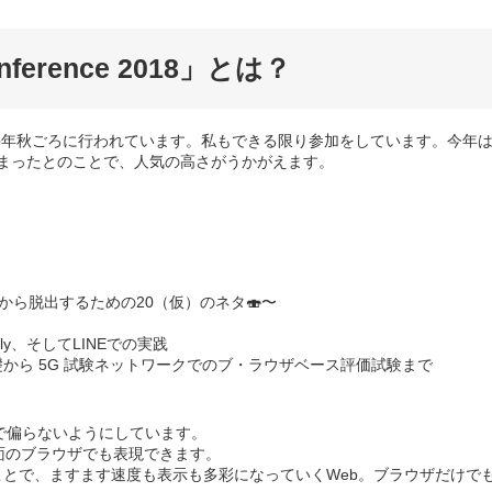
nference 2018」とは？
ら毎年秋ごろに行われています。私もできる限り参加をしています。今年
埋まったとのことで、人気の高さがうかがえます。
から脱出するための20（仮）のネタ🍣〜
ly、そしてLINEでの実践
UIC の基礎から 5G 試験ネットワークでのブ・ラウザベース評価試験まで
で偏らないようにしています。
平面のブラウザでも表現できます。
とで、ますます速度も表示も多彩になっていくWeb。ブラウザだけで