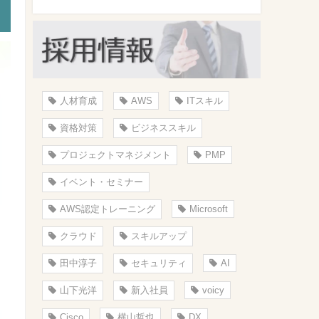
人材育成
AWS
ITスキル
資格対策
ビジネススキル
プロジェクトマネジメント
PMP
イベント・セミナー
AWS認定トレーニング
Microsoft
クラウド
スキルアップ
田中淳子
セキュリティ
AI
山下光洋
新入社員
voicy
Cisco
横山哲也
DX