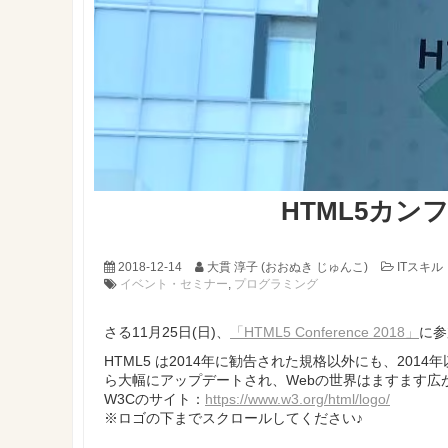
HTML5カン
2018-12-14
大貫 淳子 (おおぬき じゅんこ)
ITスキル
イベント・セミナー
,
プログラミング
さる11月25日(日)、
「HTML5 Conference 2018」
に参
HTML5 は2014年に勧告された規格以外にも、201
ら大幅にアップデートされ、Webの世界はますます広
W3Cのサイト：
https://www.w3.org/html/logo/
※ロゴの下までスクロールしてください♪