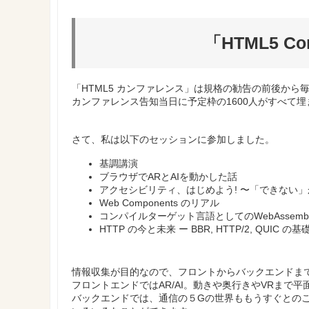
「HTML5 Co
「HTML5 カンファレンス」は規格の勧告の前後か
カンファレンス告知当日に予定枠の1600人がすべて
さて、私は以下のセッションに参加しました。
基調講演
ブラウザでARとAIを動かした話
アクセシビリティ、はじめよう! 〜「できない」
Web Components のリアル
コンパイルターゲット言語としてのWebAssemb
HTTP の今と未来 ー BBR, HTTP/2, Q
情報収集が目的なので、フロントからバックエンドま
フロントエンドではAR/AI。動きや奥行きやVRまで
バックエンドでは、通信の５Gの世界ももうすぐとのこ