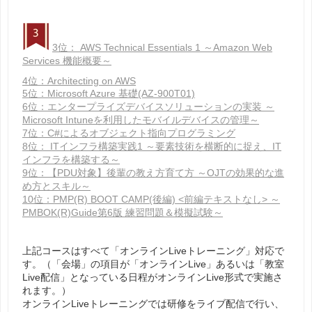
3位： AWS Technical Essentials 1 ～Amazon Web
Services 機能概要～
4位：Architecting on AWS
5位：Microsoft Azure 基礎(AZ-900T01)
6位：エンタープライズデバイスソリューションの実装 ～
Microsoft Intuneを利用したモバイルデバイスの管理～
7位：C#によるオブジェクト指向プログラミング
8位： ITインフラ構築実践1 ～要素技術を横断的に捉え、IT
インフラを構築する～
9位：【PDU対象】後輩の教え方育て方 ～OJTの効果的な進
め方とスキル～
10位：PMP(R) BOOT CAMP(後編) <前編テキストなし> ～
PMBOK(R)Guide第6版 練習問題＆模擬試験～
上記コースはすべて「オンラインLiveトレーニング」対応で
す。（「会場」の項目が「オンラインLive」あるいは「教室
Live配信」となっている日程がオンラインLive形式で実施さ
れます。）
オンラインLiveトレーニングでは研修をライブ配信で行い、